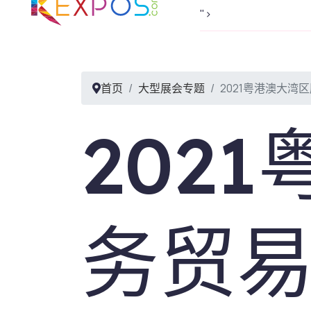
首页
线上
">
首页
大型展会专题
2021粤港澳大湾
202
务贸