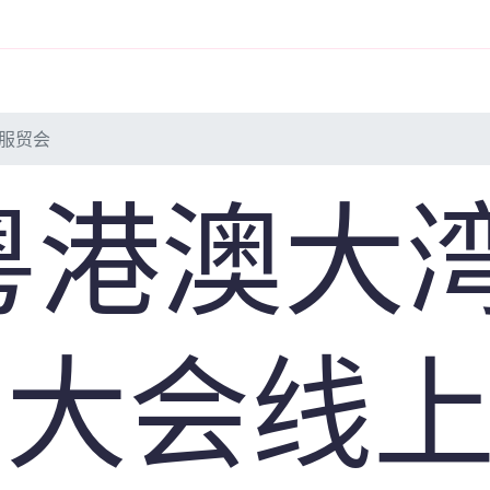
展览
大型展会
VR展览
数字展厅
看展
万
区服贸会
1粤港澳大
易大会线