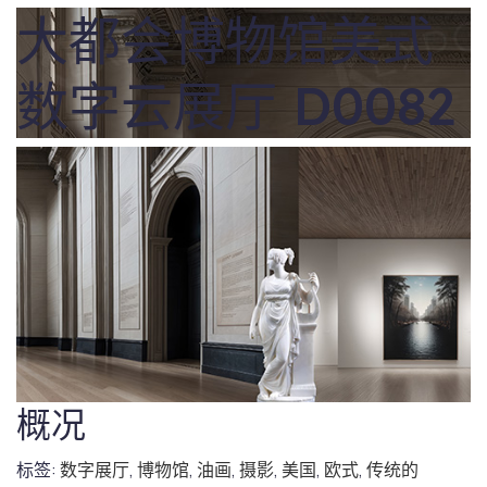
大都会博物馆美式
数字云展厅 D0082
概况
标签:
数字展厅
,
博物馆
,
油画
,
摄影
,
美国
,
欧式
,
传统的